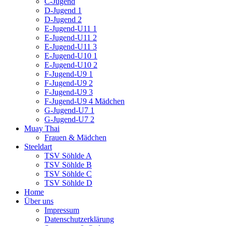
C-Jugend
D-Jugend 1
D-Jugend 2
E-Jugend-U11 1
E-Jugend-U11 2
E-Jugend-U11 3
E-Jugend-U10 1
E-Jugend-U10 2
F-Jugend-U9 1
F-Jugend-U9 2
F-Jugend-U9 3
F-Jugend-U9 4 Mädchen
G-Jugend-U7 1
G-Jugend-U7 2
Muay Thai
Frauen & Mädchen
Steeldart
TSV Söhlde A
TSV Söhlde B
TSV Söhlde C
TSV Söhlde D
Home
Über uns
Impressum
Datenschutzerklärung