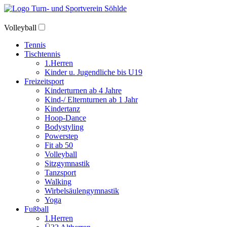
Volleyball
Tennis
Tischtennis
1.Herren
Kinder u. Jugendliche bis U19
Freizeitsport
Kinderturnen ab 4 Jahre
Kind-/ Elternturnen ab 1 Jahr
Kindertanz
Hoop-Dance
Bodystyling
Powerstep
Fit ab 50
Volleyball
Sitzgymnastik
Tanzsport
Walking
Wirbelsäulengymnastik
Yoga
Fußball
1.Herren