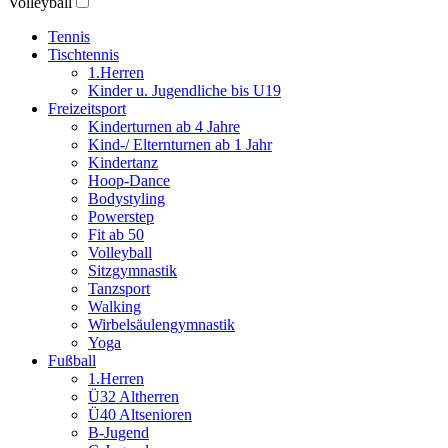
Volleyball
Tennis
Tischtennis
1.Herren
Kinder u. Jugendliche bis U19
Freizeitsport
Kinderturnen ab 4 Jahre
Kind-/ Elternturnen ab 1 Jahr
Kindertanz
Hoop-Dance
Bodystyling
Powerstep
Fit ab 50
Volleyball
Sitzgymnastik
Tanzsport
Walking
Wirbelsäulengymnastik
Yoga
Fußball
1.Herren
Ü32 Altherren
Ü40 Altsenioren
B-Jugend